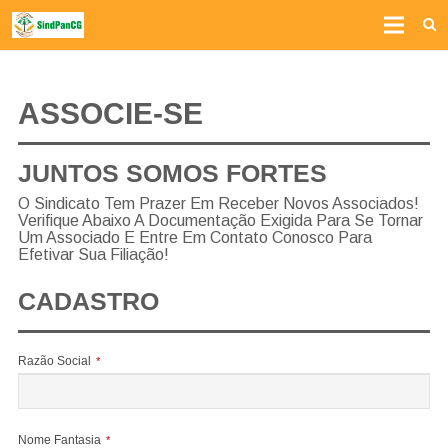
Home
ASSOCIE-SE
Institucional
Associe-se
JUNTOS SOMOS FORTES
Fale conosco
O Sindicato Tem Prazer Em Receber Novos Associados!
Verifique Abaixo A Documentação Exigida Para Se Tornar
Convenções Coletivas
Um Associado E Entre Em Contato Conosco Para
Efetivar Sua Filiação!
CADASTRO
Razão Social
*
Nome Fantasia
*