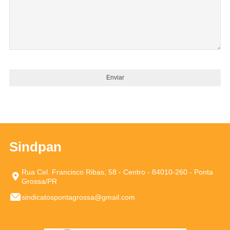
Enviar
Sindpan
Rua Cel. Francisco Ribas, 58 - Centro - 84010-260 - Ponta
Grossa/PR
sindicatospontagrossa@gmail.com