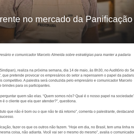
erente no mercado da Panificação
esário e comunicador Marcelo Almeida sobre estratégias para manter a padaria
Sindipan), realiza na próxima semana, dia 14 de maio, às 8h30, no Auditório do Se
, que pretende provocar os empresários do setor a repensarem o papel da padari
s competitivo. A palestra será conduzida pelo empresário e comunicador Marcelo
 brindes para os participantes.
o perguntar quem são elas. “Quem somos nós? Qual é o nosso papel na sociedade
 é o cliente que ela quer atender?”, questiona.
oduto que não é bom ou o que não te dá retorno”, comenta o palestrante, destacand
nsucesso.
ficação, fazer os que os outros não fazem. “Hoje em dia, no Brasil, tem uma linha n
mesma coisa, não adianta. Você vai ser o mesmo do mesmo”, avalia o comunicado