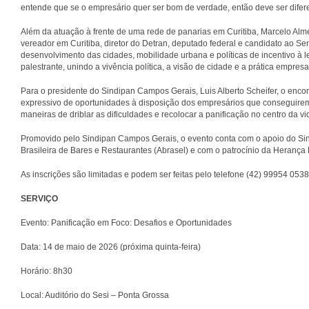
entende que se o empresário quer ser bom de verdade, então deve ser difer
Além da atuação à frente de uma rede de panarias em Curitiba, Marcelo Al
vereador em Curitiba, diretor do Detran, deputado federal e candidato ao S
desenvolvimento das cidades, mobilidade urbana e políticas de incentivo à le
palestrante, unindo a vivência política, a visão de cidade e a prática empre
Para o presidente do Sindipan Campos Gerais, Luis Alberto Scheifer, o en
expressivo de oportunidades à disposição dos empresários que conseguirem
maneiras de driblar as dificuldades e recolocar a panificação no centro da vi
Promovido pelo Sindipan Campos Gerais, o evento conta com o apoio do Si
Brasileira de Bares e Restaurantes (Abrasel) e com o patrocínio da Herança
As inscrições são limitadas e podem ser feitas pelo telefone (42) 99954 0538
SERVIÇO
Evento: Panificação em Foco: Desafios e Oportunidades
Data: 14 de maio de 2026 (próxima quinta-feira)
Horário: 8h30
Local: Auditório do Sesi – Ponta Grossa