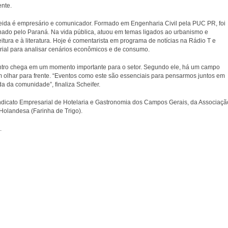
ente.
meida é empresário e comunicador. Formado em Engenharia Civil pela PUC PR, foi
enado pelo Paraná. Na vida pública, atuou em temas ligados ao urbanismo e
itura e à literatura. Hoje é comentarista em programa de notícias na Rádio T e
sarial para analisar cenários econômicos e de consumo.
contro chega em um momento importante para o setor. Segundo ele, há um campo
 olhar para frente. “Eventos como este são essenciais para pensarmos juntos em
da da comunidade”, finaliza Scheifer.
ndicato Empresarial de Hotelaria e Gastronomia dos Campos Gerais, da Associaçã
 Holandesa (Farinha de Trigo).
.