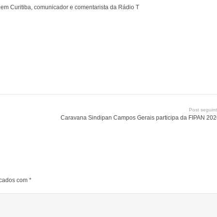
s em Curitiba, comunicador e comentarista da Rádio T
Post seguin
Caravana Sindipan Campos Gerais participa da FIPAN 20
rcados com
*