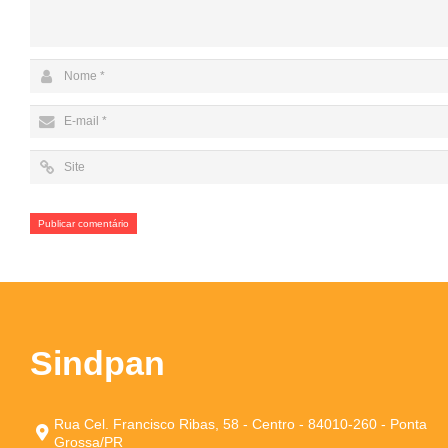
Sindpan
Rua Cel. Francisco Ribas, 58 - Centro - 84010-260 - Ponta
Grossa/PR