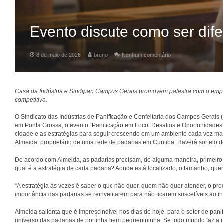
Evento discute como ser dif
8 de maio de 2026
bruno
Nenhum comentário
Casa da Indústria e Sindipan Campos Gerais promovem palestra com o empr
competitiva.
O Sindicato das Indústrias de Panificação e Confeitaria dos Campos Gerais (
em Ponta Grossa, o evento “Panificação em Foco: Desafios e Oportunidades”
cidade e as estratégias para seguir crescendo em um ambiente cada vez mai
Almeida, proprietário de uma rede de padarias em Curitiba. Haverá sorteio de
De acordo com Almeida, as padarias precisam, de alguma maneira, primeir
qual é a estratégia de cada padaria? Aonde está localizado, o tamanho, quem
“A estratégia às vezes é saber o que não quer, quem não quer atender, o pr
importância das padarias se reinventarem para não ficarem suscetíveis ao i
Almeida salienta que é imprescindível nos dias de hoje, para o setor de pani
universo das padarias de portinha bem pequenininha. Se todo mundo faz a 